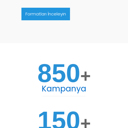
Formatları İnceleyin
850
+
Kampanya
150
+